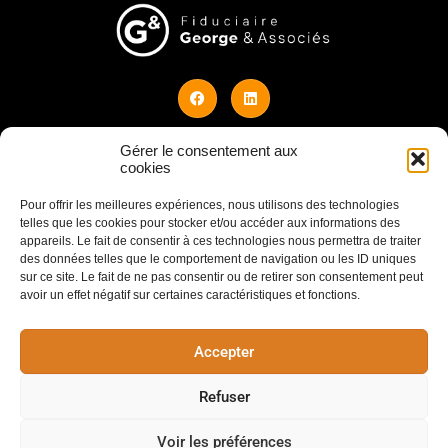
Gérer le consentement aux
© 2026 Design by Julien Watelet
cookies
Pour offrir les meilleures expériences, nous utilisons des technologies
COORDONNÉES
telles que les cookies pour stocker et/ou accéder aux informations des
appareils. Le fait de consentir à ces technologies nous permettra de traiter
des données telles que le comportement de navigation ou les ID uniques
Rue du Marché 22 à 4500 Huy
sur ce site. Le fait de ne pas consentir ou de retirer son consentement peut
avoir un effet négatif sur certaines caractéristiques et fonctions.
0032 (0)85/61 33 35
info@fiduciaire-george.be
Accepter
Refuser
Voir les préférences