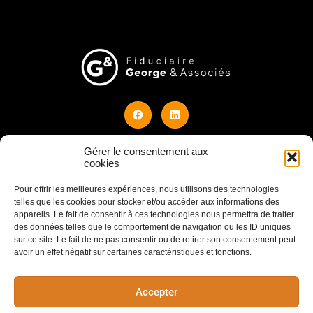
Gérer le consentement aux
© 2026 Design by Julien Watelet
cookies
Pour offrir les meilleures expériences, nous utilisons des technologies
COORDONNÉES
telles que les cookies pour stocker et/ou accéder aux informations des
appareils. Le fait de consentir à ces technologies nous permettra de traiter
des données telles que le comportement de navigation ou les ID uniques
Rue du Marché 22 à 4500 Huy
sur ce site. Le fait de ne pas consentir ou de retirer son consentement peut
avoir un effet négatif sur certaines caractéristiques et fonctions.
0032 (0)85/61 33 35
info@fiduciaire-george.be
Accepter